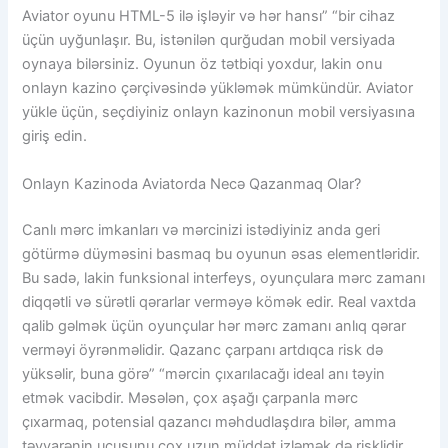
Aviator oyunu HTML-5 ilə işləyir və hər hansı” “bir cihaz
üçün uyğunlaşır. Bu, istənilən qurğudan mobil versiyada
oynaya bilərsiniz. Oyunun öz tətbiqi yoxdur, lakin onu
onlayn kazino çərçivəsində yükləmək mümkündür. Aviator
yükle üçün, seçdiyiniz onlayn kazinonun mobil versiyasına
giriş edin.
Onlayn Kazinoda Aviatorda Necə Qazanmaq Olar?
Canlı mərc imkanları və mərcinizi istədiyiniz anda geri
götürmə düyməsini basmaq bu oyunun əsas elementləridir.
Bu sadə, lakin funksional interfeys, oyunçulara mərc zamanı
diqqətli və sürətli qərarlar verməyə kömək edir. Real vaxtda
qalib gəlmək üçün oyunçular hər mərc zamanı anlıq qərar
verməyi öyrənməlidir. Qazanc çarpanı artdıqca risk də
yüksəlir, buna görə” “mərcin çıxarılacağı ideal anı təyin
etmək vacibdir. Məsələn, çox aşağı çarpanla mərc
çıxarmaq, potensial qazancı məhdudlaşdıra bilər, amma
təyyarənin uçuşunu çox uzun müddət izləmək də risklidir.