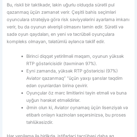
Bu, riskli bir taktikadır, lakin uğurlu olduqda sürətli pul
qazanmaq üçün zəmanət verir. Çeşitli bahis seçimləri
oyunculara stratejiyə görə risk səviyyələrini ayarlama imkanı
verir, bu da oyunun əlverişli olmasını təmin edir. Sürətli və
sadə oyun qaydaları, en yeni və təcrübəli oyunçulara
kompleks olmayan, təlatümlü əyləncə təklif edir.
Birinci diqqət yetirilməli məqam, oyunun yüksək
RTP göstəricisidir (təxminən 97%).
Eyni zamanda, yüksək RTP göstəricisi (97%)
Aviator qazanmaq” “üçün yaxşı şanslar təqdim
edən oyunlardan birinə çevirir.
Oyunçular öz mərc limitlərini təyin etməli və buna
uyğun hərəkət etməlidirlər.
Əmin olun ki, Aviator oynamaq üçün lisenziyalı və
etibarlı onlayn kazinoları seçərsinizsə, bu proses
təhlükəsizdir.
Hər yeniləmə ilə birlikdə, istifadəçi təcrübəsi daha ag