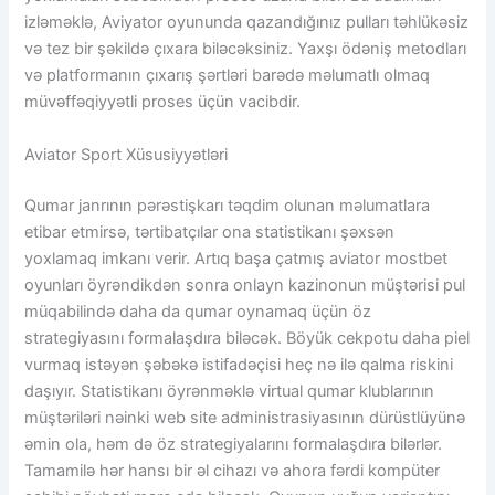
izləməklə, Aviyator oyununda qazandığınız pulları təhlükəsiz
və tez bir şəkildə çıxara biləcəksiniz. Yaxşı ödəniş metodları
və platformanın çıxarış şərtləri barədə məlumatlı olmaq
müvəffəqiyyətli proses üçün vacibdir.
Aviator Sport Xüsusiyyətləri
Qumar janrının pərəstişkarı təqdim olunan məlumatlara
etibar etmirsə, tərtibatçılar ona statistikanı şəxsən
yoxlamaq imkanı verir. Artıq başa çatmış aviator mostbet
oyunları öyrəndikdən sonra onlayn kazinonun müştərisi pul
müqabilində daha da qumar oynamaq üçün öz
strategiyasını formalaşdıra biləcək. Böyük cekpotu daha piel
vurmaq istəyən şəbəkə istifadəçisi heç nə ilə qalma riskini
daşıyır. Statistikanı öyrənməklə virtual qumar klublarının
müştəriləri nəinki web site administrasiyasının dürüstlüyünə
əmin ola, həm də öz strategiyalarını formalaşdıra bilərlər.
Tamamilə hər hansı bir əl cihazı və ahora fərdi kompüter