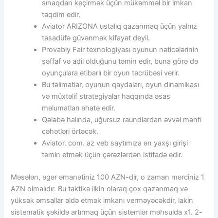
sınaqdan keçirmək üçün mükəmməl bir imkan
təqdim edir.
Aviator ARIZONA ustalıq qazanmaq üçün yalnız
təsadüfə güvənmək kifayət deyil.
Provably Fair texnologiyası oyunun nəticələrinin
şəffaf və adil olduğunu təmin edir, buna görə də
oyunçulara etibarlı bir oyun təcrübəsi verir.
Bu təlimatlar, oyunun qaydaları, oyun dinamikası
və müxtəlif strategiyalar haqqında əsas
məlumatları əhatə edir.
Qələbə halında, uğursuz raundlardan əvvəl mənfi
cəhətləri örtəcək.
Aviator. com. az veb saytımıza ən yaxşı girişi
təmin etmək üçün çərəzlərdən istifadə edir.
Məsələn, əgər əmanətiniz 100 AZN-dir, o zaman mərciniz 1
AZN olmalıdır. Bu taktika ilkin olaraq çox qazanmaq və
yüksək əmsallar əldə etmək imkanı verməyəcəkdir, lakin
sistematik şəkildə artırmaq üçün sistemlər məhsulda x1. 2-