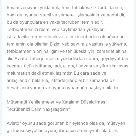
Rəsmi versiyanı yükləmək, həm təhlükəsizlik tədbirlərinin,
həm də oyunun stabil və səmərəli işləməsinin zəmanətidir,
bu da oyunçulara ən yaxşı təcrübəni təmin edir.
Tətbiqetməmizi rəsmi veb saytımızdan yükləyən
istifadəçilər, onun etibarlı və rəsmi mənbədən olduğundan
tam əmin ola bilərlər. Bizim veb saytımız vasitəsilə yükləmə,
tətbiqetmənin orijinallığını və təhlükəsizliyini zəmanət altına
alır. Aviator tətbiqetməsini yüklədikdən sonra, qeydiyyatdan
keçmək üçün istifadəçi adı, e-poçt ünvanı və şifrə kimi əsas
məlumatları daxil etmək lazımdır. Bu cara sadə və
anlaşılandır, beləliklə, istifadəçilər piel bir zamanda öz
hesablarını yarada və oyunu oynamağa başlaya bilərlər.
Mütəmadi Yenilənmələr Və Xətaların Düzəldilməsi:
Təcrübənizi Daim Yaxşılaşdırın”
Aviator oyunu sadə görünən bir əyləncə olsa da, müəyyən
gizli xüsusiyyətləri oyunçular üçün əhəmiyyətli ola bilər.