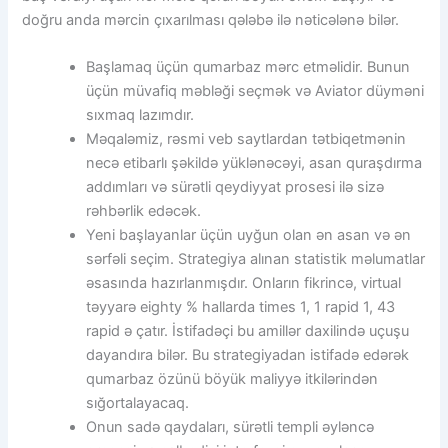
doğru anda mərcin çıxarılması qələbə ilə nəticələnə bilər.
Başlamaq üçün qumarbaz mərc etməlidir. Bunun
üçün müvafiq məbləği seçmək və Aviator düyməni
sıxmaq lazımdır.
Məqaləmiz, rəsmi veb saytlardan tətbiqetmənin
necə etibarlı şəkildə yüklənəcəyi, asan quraşdırma
addımları və sürətli qeydiyyat prosesi ilə sizə
rəhbərlik edəcək.
Yeni başlayanlar üçün uyğun olan ən asan və ən
sərfəli seçim. Strategiya alınan statistik məlumatlar
əsasında hazırlanmışdır. Onların fikrincə, virtual
təyyarə eighty % hallarda times 1, 1 rapid 1, 43
rapid ə çatır. İstifadəçi bu amillər daxilində uçuşu
dayandıra bilər. Bu strategiyadan istifadə edərək
qumarbaz özünü böyük maliyyə itkilərindən
sığortalayacaq.
Onun sadə qaydaları, sürətli templi əyləncə