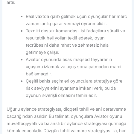
artır.
Real vaxtda qalib gəlmək üçün oyunçular hər mərc
zamanı anlıq qərar verməyi öyrənməlidir.
Texniki dəstək komandası, istifadəçilərə sürətli və
resultatrik həll yolları təklif edərək, oyun
təcrübəsini daha rahat və zəhmətsiz hala
gətirməyə çalışır.
Aviator oyununda əsas məqsəd təyyarənin
uçuşunu izləmək və uçuş sona çatmadan mərci
bağlamaqdır.
Çeşitli bahis seçimləri oyunculara stratejiyə görə
risk səviyyələrini ayarlama imkanı verir, bu da
oyunun əlverişli olmasını təmin edir.
Uğurlu əyləncə strategiyası, diqqətli təhlil və ani qərarvermə
bacarığından asılıdır. Bu təlimat, oyunçulara Aviator oyunu
müvəffəqiyyətli və balanslı bir əyləncə strategiyası qurmağa
kömək edəcəkdir. Düzgün təhlil və mərc strategiyası ilə, hər