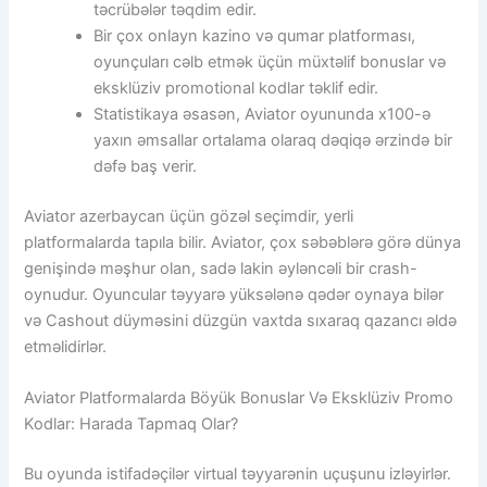
təcrübələr təqdim edir.
Bir çox onlayn kazino və qumar platforması,
oyunçuları cəlb etmək üçün müxtəlif bonuslar və
eksklüziv promotional kodlar təklif edir.
Statistikaya əsasən, Aviator oyununda x100-ə
yaxın əmsallar ortalama olaraq dəqiqə ərzində bir
dəfə baş verir.
Aviator azerbaycan üçün gözəl seçimdir, yerli
platformalarda tapıla bilir. Aviator, çox səbəblərə görə dünya
genişində məşhur olan, sadə lakin əyləncəli bir crash-
oynudur. Oyuncular təyyarə yüksələnə qədər oynaya bilər
və Cashout düyməsini düzgün vaxtda sıxaraq qazancı əldə
etməlidirlər.
Aviator Platformalarda Böyük Bonuslar Və Eksklüziv Promo
Kodlar: Harada Tapmaq Olar?
Bu oyunda istifadəçilər virtual təyyarənin uçuşunu izləyirlər.