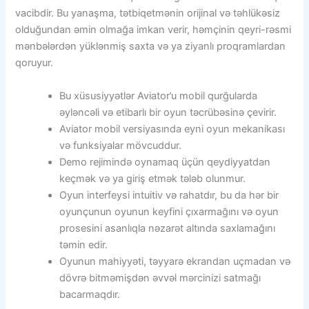
vacibdir. Bu yanaşma, tətbiqetmənin orijinal və təhlükəsiz
olduğundan əmin olmağa imkan verir, həmçinin qeyri-rəsmi
mənbələrdən yüklənmiş saxta və ya ziyanlı proqramlardan
qoruyur.
Bu xüsusiyyətlər Aviator’u mobil qurğularda
əyləncəli və etibarlı bir oyun təcrübəsinə çevirir.
Aviator mobil versiyasında eyni oyun mekanikası
və funksiyalar mövcuddur.
Demo rejimində oynamaq üçün qeydiyyatdan
keçmək və ya giriş etmək tələb olunmur.
Oyun interfeysi intuitiv və rahatdır, bu da hər bir
oyunçunun oyunun keyfini çıxarmağını və oyun
prosesini asanlıqla nəzarət altında saxlamağını
təmin edir.
Oyunun mahiyyəti, təyyarə ekrandan uçmadan və
dövrə bitməmişdən əvvəl mərcinizi satmağı
bacarmaqdır.