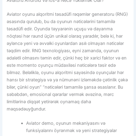
Aviatoru Android Və Ios-a Necə Yükləmək Olar?
Aviator oyunu alqoritmi təsadüfi rəqəmlər generatoru (RNG)
əsasında qurulub, bu da oyunun nəticələrini tamamilə
təsadüfi edir. Oyunda təyyarənin uçuşu və dayanma
nöqtəsi hər raund üçün unikal olaraq yaradılır, belə ki, hər
əyləncə yeni və əvvəlki oyunlardan asılı olmayan nəticələr
təqdim edir. RNG texnologiyası, eyni zamanda, oyunun
ədalətli olmasını təmin edir, çünki heç bir xarici faktor və en
este momento oyunçu müdaxiləsi nəticələrə təsir edə
bilməz. Beləliklə, oyunu alqoritmi sayəsində oyunçular hər
hansı bir strategiya və ya nümunəni izləməkdə çətinlik çəkə
bilər, çünki oyun” “nəticələri tamamilə şansa əsaslanır. Bu
səbəbdən, emosional qərarlar vermək əvəzinə, mərc
limitlərinə diqqət yetirərək oynamaq daha
məqsədəuyğundur.
Aviator demo, oyunun mekaniyasını və
funksiyalarını öyrənmək və yeni strategiyalar