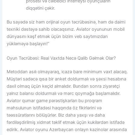
prosesi və cəlbedici interfeysi oyunçuların
diqqətini çəkir.
Bu sayədə siz həm orijinal oyun təcrübəsinə, həm də daimi
texniki dəstəyə sahib olacaqsınız. Aviator oyununun mobil
dünyasını kəşf etmək üçün bizim veb saytımızdan
yükləməyə başlayın!”
Oyun Təcrübəsi: Real Vaxtda Necə Qalib Gəlmək Olar?
Metoddan asılı olmayaraq, icazə bare minimum vaxt alacaq.
Müştəri sadəcə qısa bir anket doldurmalı və şəxsi hesabına
daxil olmaq üçün keçid almalıdır. Bundan sonra ziyarətçi
yalnız balansı doldurmalı və mərc qoymağa başlamalıdır.
Aviator qumar game pərəstişkarları bu proqram
məhsulunun istifadəsi haqqında öz fikirlərini və
təəssüratlarını bölüşürlər. Biz daha yaxşı və daha
fərdiləşdirilmiş xidmət təklif etmək üçün kukilərdən istifadə
edirik. Aviator oyunu Azerbaycan onlayn kazinolar arasında