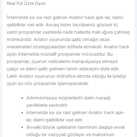
Real Pul Üzrə Oyun
İnternetdə sıx sıx rast gəlinən Aviator hack apk-lər, daimi
qalibliklər vəd edir. Ancaq bizim təcrübəmiz göstərir ki,
xarici proqramlar vasitəsilə nadir hallarda mali uğura çatmaq
mümkündür. Aviator oyununda qalib olmağın əsas
məsləhətləri strategiyalardan istifadə etməkdir. Aviator hack
üçün internətdə müxtəlif proqramlar mövcuddur. Bu
proqramlar, oyunun nəticələrini manipulyasiya etməyə
çalışır və daimi qalib gəlməni təmin edəcəyini iddia edir.
Lakin Aviator oyununun mühafizə altında olduğu ilə işlədiyi
üçün bu növ proqramlar işləməyəcəkdir.
Administrasiya müştərilərini daim maraqlı
yeniliklərlə sevindirir.
İnternetdə sıx sıx rast gəlinən Aviator hack apk-
lər, daimi qalibliklər vəd edir.
Əvvəlki böyük qələbənin təxminən dəqiqə əvvəl
olduğu bir vəziyyəti gözləyin və maksimum