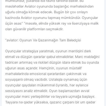
mümkündür, yuxarıda isə raund tarixinə baxılır. Bu
məsləhətlər Aviator oyununda başlanğıc mərhələsindən
uğurlu olmağa kömək edəcək. Bugün bir çox onlayn
kazinoda Aviator oyununu tapmaq mümkündür. Oyunçular
üçün əsas” “məsələ, əlində yüksək rəy və lisenziyaya malik
olan güvənilir platformları seçməkdir.
“aviator: Oyunun Və Qazanmağın Tam Bələdçisi
Oyunçular strategiya yaratmalı, oyunun məntiqini dərk
etməli və düzgün qərarlar qəbul etməlidirlər. Mərc məbləğini
tədricən artırmaq və riskləri düzgün idarə etmək bu oyunda
uğurun əsas açarıdır. Həmçinin, oyunun müxtəlif
mərhələlərində emosional qərarlardan çəkinmək və
soyuqqanlı olmaq vacibdir. Ustalıqla oynamaq üçün
oyunçular qaydaları mükəmməl öyrənib, hər əyləncə
sessiyasını analiz etməlidir. Oyun başlamazdan əvvəl
oyunçular mərc yerləşdirirlər və təyyarə uçmağa başlayır.
Təyyarə nə qədər yüksəlsə, qazanc çarpanı bir um qədər