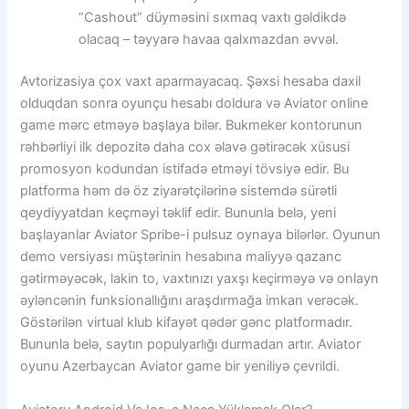
“Cashout” düyməsini sıxmaq vaxtı gəldikdə
olacaq – təyyarə havaa qalxmazdan əvvəl.
Avtorizasiya çox vaxt aparmayacaq. Şəxsi hesaba daxil
olduqdan sonra oyunçu hesabı doldura və Aviator online
game mərc etməyə başlaya bilər. Bukmeker kontorunun
rəhbərliyi ilk depozitə daha cox əlavə gətirəcək xüsusi
promosyon kodundan istifadə etməyi tövsiyə edir. Bu
platforma həm də öz ziyarətçilərinə sistemdə sürətli
qeydiyyatdan keçməyi təklif edir. Bununla belə, yeni
başlayanlar Aviator Spribe-i pulsuz oynaya bilərlər. Oyunun
demo versiyası müştərinin hesabına maliyyə qazanc
gətirməyəcək, lakin to, vaxtınızı yaxşı keçirməyə və onlayn
əyləncənin funksionallığını araşdırmağa imkan verəcək.
Göstərilən virtual klub kifayət qədər gənc platformadır.
Bununla belə, saytın populyarlığı durmadan artır. Aviator
oyunu Azerbaycan Aviator game bir yeniliyə çevrildi.