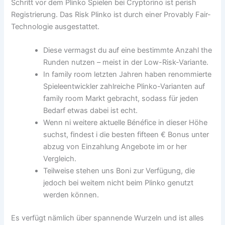
Schritt vor dem Plinko Spielen bei Cryptorino ist perish
Registrierung. Das Risk Plinko ist durch einer Provably Fair-
Technologie ausgestattet.
Diese vermagst du auf eine bestimmte Anzahl the
Runden nutzen – meist in der Low-Risk-Variante.
In family room letzten Jahren haben renommierte
Spieleentwickler zahlreiche Plinko-Varianten auf
family room Markt gebracht, sodass für jeden
Bedarf etwas dabei ist echt.
Wenn ni weitere aktuelle Bénéfice in dieser Höhe
suchst, findest i die besten fifteen € Bonus unter
abzug von Einzahlung Angebote im or her
Vergleich.
Teilweise stehen uns Boni zur Verfügung, die
jedoch bei weitem nicht beim Plinko genutzt
werden können.
Es verfügt nämlich über spannende Wurzeln und ist alles