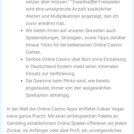
setzen über müssen.” “[newline]Bei Freispielen
wird eine unbegrenzte Anzahl zusätzlicher
Walzen und Multiplikatoren angezeigt, den ich
zuvor erwähnt hab.
Wir bieten Ihnen auf unseren Sexseiten auch
Spielanleitungen, Strategien, sowie Tipps darüber
hinaus Tricks für die beliebtesten Online Casino
Games.
Seriöse Online Casino über Boni ohne Einzahlung
in Deutschland fordern meist einen minimalen
Einsatz zur Verifizierung.
Die Gewinne beim Plinko sind, wie bereits
angedeutet, immer von den ausgewählten
Spieloption abhängig.
In der Welt der Online Casino Apps entfaltet Vulkan Vegas
seine ganze Pracht. Mit einer umfangreichen Palette an
Gambling establishment Online Spielen offerieren wir jedem
Zocker, ob Anfänger oder aber Profi, ein unvergessliches