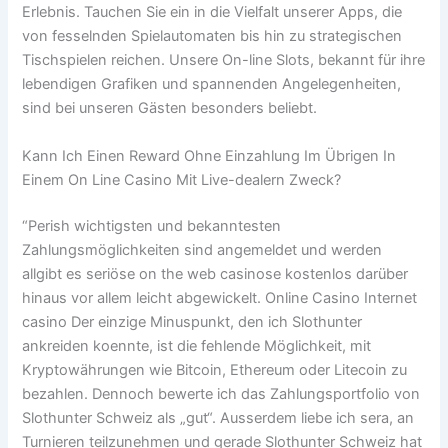
Erlebnis. Tauchen Sie ein in die Vielfalt unserer Apps, die
von fesselnden Spielautomaten bis hin zu strategischen
Tischspielen reichen. Unsere On-line Slots, bekannt für ihre
lebendigen Grafiken und spannenden Angelegenheiten,
sind bei unseren Gästen besonders beliebt.
Kann Ich Einen Reward Ohne Einzahlung Im Übrigen In
Einem On Line Casino Mit Live-dealern Zweck?
“Perish wichtigsten und bekanntesten
Zahlungsmöglichkeiten sind angemeldet und werden
allgibt es seriöse on the web casinose kostenlos darüber
hinaus vor allem leicht abgewickelt. Online Casino Internet
casino Der einzige Minuspunkt, den ich Slothunter
ankreiden koennte, ist die fehlende Möglichkeit, mit
Kryptowährungen wie Bitcoin, Ethereum oder Litecoin zu
bezahlen. Dennoch bewerte ich das Zahlungsportfolio von
Slothunter Schweiz als „gut“. Ausserdem liebe ich sera, an
Turnieren teilzunehmen und gerade Slothunter Schweiz hat