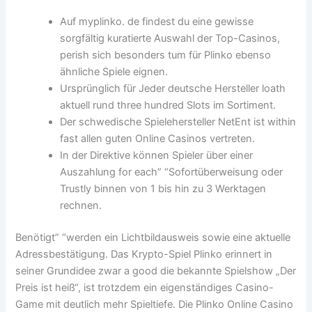
Auf myplinko. de findest du eine gewisse
sorgfältig kuratierte Auswahl der Top-Casinos,
perish sich besonders tum für Plinko ebenso
ähnliche Spiele eignen.
Ursprünglich für Jeder deutsche Hersteller loath
aktuell rund three hundred Slots im Sortiment.
Der schwedische Spielehersteller NetEnt ist within
fast allen guten Online Casinos vertreten.
In der Direktive können Spieler über einer
Auszahlung for each” “Sofortüberweisung oder
Trustly binnen von 1 bis hin zu 3 Werktagen
rechnen.
Benötigt” “werden ein Lichtbildausweis sowie eine aktuelle
Adressbestätigung. Das Krypto-Spiel Plinko erinnert in
seiner Grundidee zwar a good die bekannte Spielshow „Der
Preis ist heiß“, ist trotzdem ein eigenständiges Casino-
Game mit deutlich mehr Spieltiefe. Die Plinko Online Casino