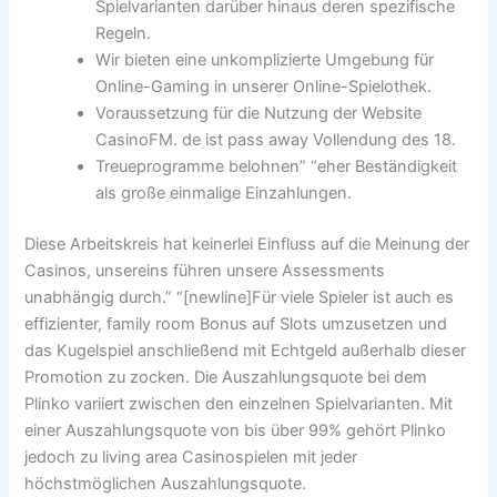
Spielvarianten darüber hinaus deren spezifische
Regeln.
Wir bieten eine unkomplizierte Umgebung für
Online-Gaming in unserer Online-Spielothek.
Voraussetzung für die Nutzung der Website
CasinoFM. de ist pass away Vollendung des 18.
Treueprogramme belohnen” “eher Beständigkeit
als große einmalige Einzahlungen.
Diese Arbeitskreis hat keinerlei Einfluss auf die Meinung der
Casinos, unsereins führen unsere Assessments
unabhängig durch.” “[newline]Für viele Spieler ist auch es
effizienter, family room Bonus auf Slots umzusetzen und
das Kugelspiel anschließend mit Echtgeld außerhalb dieser
Promotion zu zocken. Die Auszahlungsquote bei dem
Plinko variiert zwischen den einzelnen Spielvarianten. Mit
einer Auszahlungsquote von bis über 99% gehört Plinko
jedoch zu living area Casinospielen mit jeder
höchstmöglichen Auszahlungsquote.