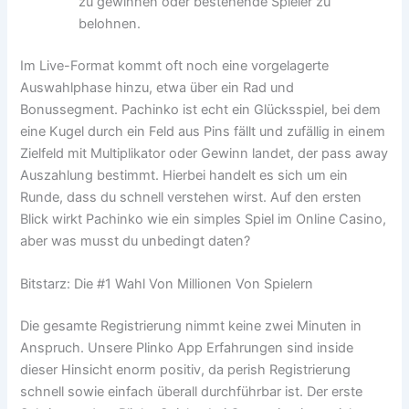
zu gewinnen oder bestehende Spieler zu
belohnen.
Im Live-Format kommt oft noch eine vorgelagerte
Auswahlphase hinzu, etwa über ein Rad und
Bonussegment. Pachinko ist echt ein Glücksspiel, bei dem
eine Kugel durch ein Feld aus Pins fällt und zufällig in einem
Zielfeld mit Multiplikator oder Gewinn landet, der pass away
Auszahlung bestimmt. Hierbei handelt es sich um ein
Runde, dass du schnell verstehen wirst. Auf den ersten
Blick wirkt Pachinko wie ein simples Spiel im Online Casino,
aber was musst du unbedingt daten?
Bitstarz: Die #1 Wahl Von Millionen Von Spielern
Die gesamte Registrierung nimmt keine zwei Minuten in
Anspruch. Unsere Plinko App Erfahrungen sind inside
dieser Hinsicht enorm positiv, da perish Registrierung
schnell sowie einfach überall durchführbar ist. Der erste