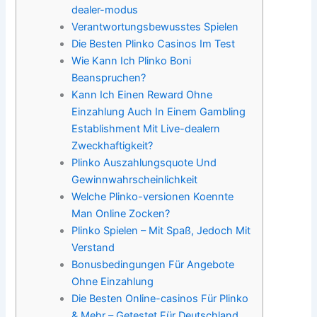
dealer-modus
Verantwortungsbewusstes Spielen
Die Besten Plinko Casinos Im Test
Wie Kann Ich Plinko Boni
Beanspruchen?
Kann Ich Einen Reward Ohne
Einzahlung Auch In Einem Gambling
Establishment Mit Live-dealern
Zweckhaftigkeit?
Plinko Auszahlungsquote Und
Gewinnwahrscheinlichkeit
Welche Plinko-versionen Koennte
Man Online Zocken?
Plinko Spielen – Mit Spaß, Jedoch Mit
Verstand
Bonusbedingungen Für Angebote
Ohne Einzahlung
Die Besten Online-casinos Für Plinko
& Mehr – Getestet Für Deutschland