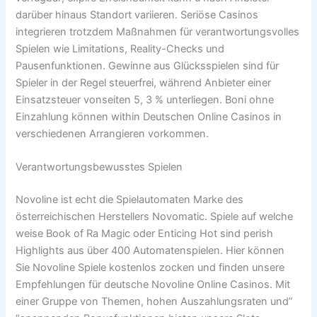
darüber hinaus Standort variieren. Seriöse Casinos
integrieren trotzdem Maßnahmen für verantwortungsvolles
Spielen wie Limitations, Reality-Checks und
Pausenfunktionen. Gewinne aus Glücksspielen sind für
Spieler in der Regel steuerfrei, während Anbieter einer
Einsatzsteuer vonseiten 5, 3 % unterliegen. Boni ohne
Einzahlung können within Deutschen Online Casinos in
verschiedenen Arrangieren vorkommen.
Verantwortungsbewusstes Spielen
Novoline ist echt die Spielautomaten Marke des
österreichischen Herstellers Novomatic. Spiele auf welche
weise Book of Ra Magic oder Enticing Hot sind perish
Highlights aus über 400 Automatenspielen. Hier können
Sie Novoline Spiele kostenlos zocken und finden unsere
Empfehlungen für deutsche Novoline Online Casinos. Mit
einer Gruppe von Themen, hohen Auszahlungsraten und”