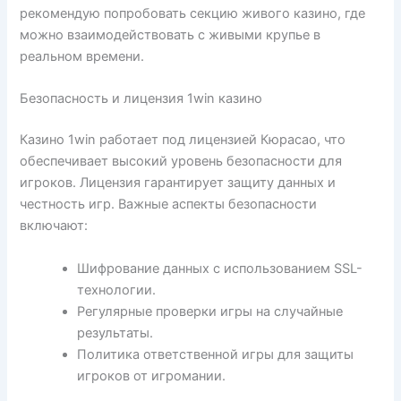
рекомендую попробовать секцию живого казино, где
можно взаимодействовать с живыми крупье в
реальном времени.
Безопасность и лицензия 1win казино
Казино 1win работает под лицензией Кюрасао, что
обеспечивает высокий уровень безопасности для
игроков. Лицензия гарантирует защиту данных и
честность игр. Важные аспекты безопасности
включают:
Шифрование данных с использованием SSL-
технологии.
Регулярные проверки игры на случайные
результаты.
Политика ответственной игры для защиты
игроков от игромании.