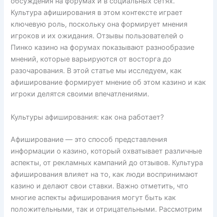
обсуждения на форумах и в социальных сетях.
Культура афиширования в этом контексте играет
ключевую роль, поскольку она формирует мнения
игроков и их ожидания. Отзывы пользователей о
Пинко казино на форумах показывают разнообразие
мнений, которые варьируются от восторга до
разочарования. В этой статье мы исследуем, как
афиширование формирует мнение об этом казино и как
игроки делятся своими впечатлениями.
Культуры афиширования: как она работает?
Афиширование — это способ представления
информации о казино, который охватывает различные
аспекты, от рекламных кампаний до отзывов. Культура
афиширования влияет на то, как люди воспринимают
казино и делают свои ставки. Важно отметить, что
многие аспекты афиширования могут быть как
положительными, так и отрицательными. Рассмотрим