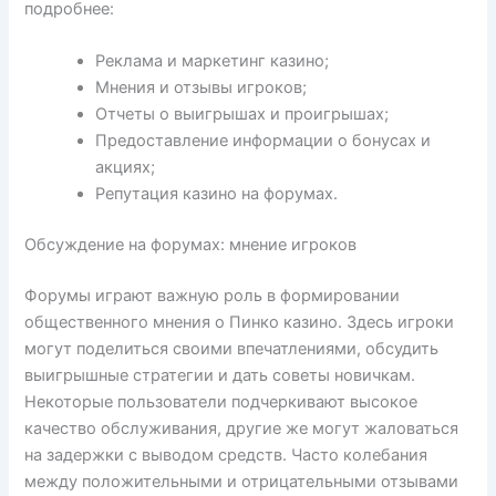
подробнее:
Реклама и маркетинг казино;
Мнения и отзывы игроков;
Отчеты о выигрышах и проигрышах;
Предоставление информации о бонусах и
акциях;
Репутация казино на форумах.
Обсуждение на форумах: мнение игроков
Форумы играют важную роль в формировании
общественного мнения о Пинко казино. Здесь игроки
могут поделиться своими впечатлениями, обсудить
выигрышные стратегии и дать советы новичкам.
Некоторые пользователи подчеркивают высокое
качество обслуживания, другие же могут жаловаться
на задержки с выводом средств. Часто колебания
между положительными и отрицательными отзывами