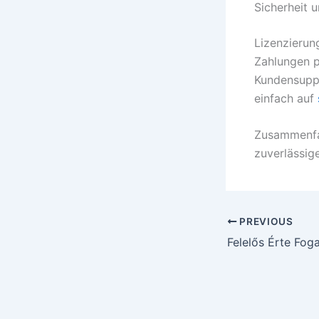
Sicherheit 
Lizenzierun
Zahlungen pe
Kundensuppo
einfach auf
Zusammenfas
zuverlässige
PREVIOUS