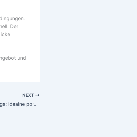
edingungen.
ell. Der
licke
angebot und
NEXT
Superbet i Spinanga: Idealne połączenie hazardu online