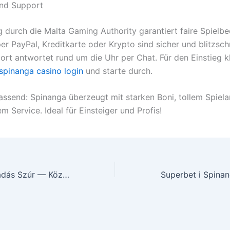
und Support
g durch die Malta Gaming Authority garantiert faire Spielb
r PayPal, Kreditkarte oder Krypto sind sicher und blitzschn
rt antwortet rund um die Uhr per Chat. Für den Einstieg k
spinanga casino login
und starte durch.
send: Spinanga überzeugt mit starken Boni, tollem Spiel
m Service. Ideal für Einsteiger und Profis!
Felelős Érte Fogadás Szúr — Közép-Európa Start Spinning Spinaga Casino