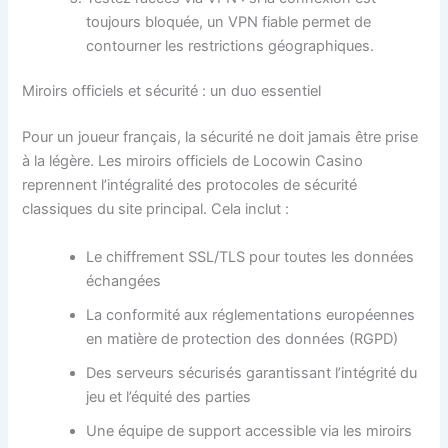
toujours bloquée, un VPN fiable permet de
contourner les restrictions géographiques.
Miroirs officiels et sécurité : un duo essentiel
Pour un joueur français, la sécurité ne doit jamais être prise
à la légère. Les miroirs officiels de Locowin Casino
reprennent l’intégralité des protocoles de sécurité
classiques du site principal. Cela inclut :
Le chiffrement SSL/TLS pour toutes les données
échangées
La conformité aux réglementations européennes
en matière de protection des données (RGPD)
Des serveurs sécurisés garantissant l’intégrité du
jeu et l’équité des parties
Une équipe de support accessible via les miroirs