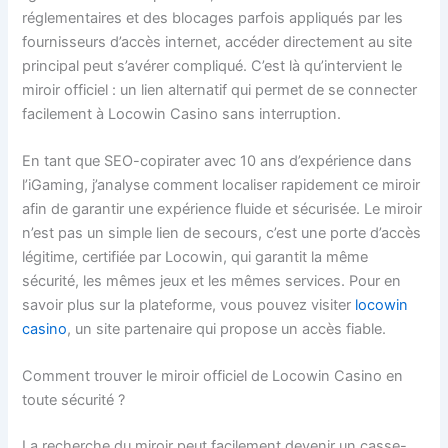
réglementaires et des blocages parfois appliqués par les
fournisseurs d’accès internet, accéder directement au site
principal peut s’avérer compliqué. C’est là qu’intervient le
miroir officiel : un lien alternatif qui permet de se connecter
facilement à Locowin Casino sans interruption.
En tant que SEO-copirater avec 10 ans d’expérience dans
l’iGaming, j’analyse comment localiser rapidement ce miroir
afin de garantir une expérience fluide et sécurisée. Le miroir
n’est pas un simple lien de secours, c’est une porte d’accès
légitime, certifiée par Locowin, qui garantit la même
sécurité, les mêmes jeux et les mêmes services. Pour en
savoir plus sur la plateforme, vous pouvez visiter
locowin
casino
, un site partenaire qui propose un accès fiable.
Comment trouver le miroir officiel de Locowin Casino en
toute sécurité ?
La recherche du miroir peut facilement devenir un casse-