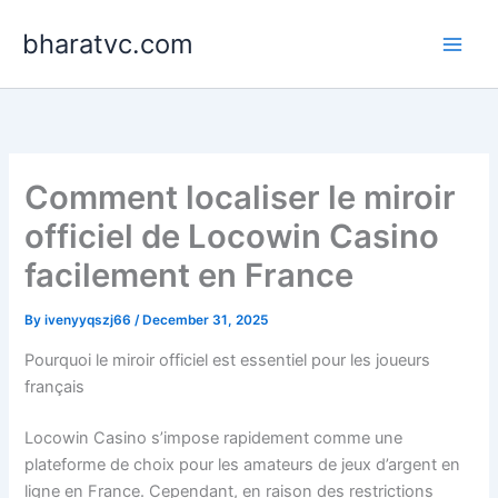
Skip
bharatvc.com
to
content
Comment localiser le miroir
officiel de Locowin Casino
facilement en France
By
ivenyyqszj66
/
December 31, 2025
Pourquoi le miroir officiel est essentiel pour les joueurs
français
Locowin Casino s’impose rapidement comme une
plateforme de choix pour les amateurs de jeux d’argent en
ligne en France. Cependant, en raison des restrictions