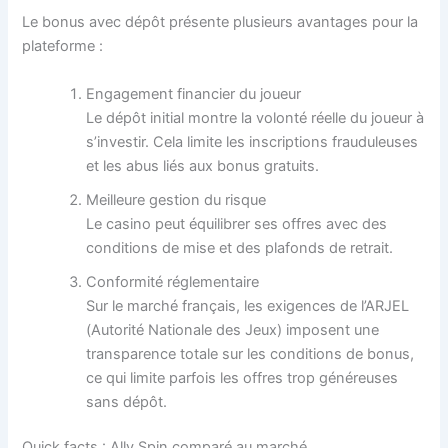
Le bonus avec dépôt présente plusieurs avantages pour la
plateforme :
Engagement financier du joueur
Le dépôt initial montre la volonté réelle du joueur à
s’investir. Cela limite les inscriptions frauduleuses
et les abus liés aux bonus gratuits.
Meilleure gestion du risque
Le casino peut équilibrer ses offres avec des
conditions de mise et des plafonds de retrait.
Conformité réglementaire
Sur le marché français, les exigences de l’ARJEL
(Autorité Nationale des Jeux) imposent une
transparence totale sur les conditions de bonus,
ce qui limite parfois les offres trop généreuses
sans dépôt.
Quick facts : Ally Spin comparé au marché