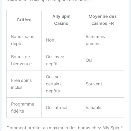
Ally Spin
Moyenne des
Critère
Casino
casinos FR
Bonus sans
Rare mais
Non
dépôt
présent
Bonus de
Oui, avec
Oui
bienvenue
dépôt
Oui, sur
Free spins
certains
Souvent
inclus
dépôts
Programme
Oui, attractif
Variable
fidélité
Comment profiter au maximum des bonus chez Ally Spin ?